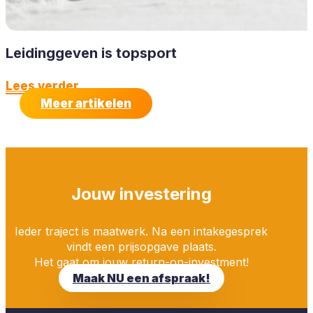
Leidinggeven is topsport
Lees verder
Meer artikelen
Jouw investering
Ieder traject is maatwerk. Na een intakegesprek
vindt een prijsopgave plaats.
Het gaat om jouw return-on-investment!
Maak NU een afspraak!