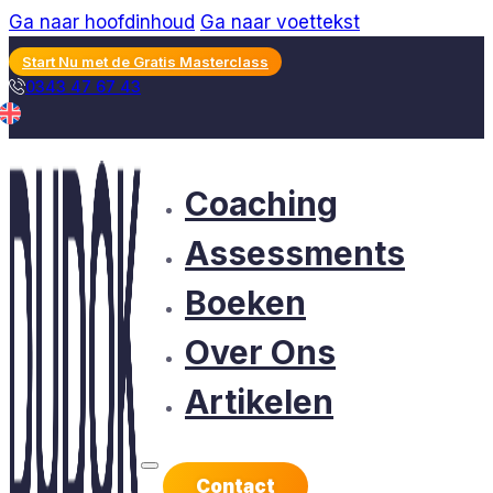
Ga naar hoofdinhoud
Ga naar voettekst
Start Nu met de Gratis Masterclass
0343 47 67 43
Coaching
Assessments
Boeken
Over Ons
Artikelen
Contact