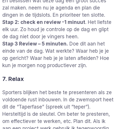
En beslissen wat deze dag een groot succes
zal maken. neem nu je agenda en plan die
dingen in de tijdslots. En prioriteer ten slotte.
Stap 2: check en review -1 minuut
. Het liefste
elk uur. Zo houd je controle op de dag en glipt
de dag niet door je vingers heen.
Stap 3 Review – 5 minuten.
Doe dit aan het
einde van de dag. Wat werkte? Waar heb je je
op gericht? Waar heb je je laten afleiden? Hoe
kun je morgen nog productiever zijn.
7. Relax
Sporters blijken het beste te presenteren als ze
voldoende rust inbouwen. In de zwemsport heet
dit de “Taperfase” (spreek uit ”teper”).
Hersteltijd is de sleutel. Om beter te presteren,
om effectiever te werken, etc. Plan dit. Als ik
aan een project werk gebruik ik tegenwoordig