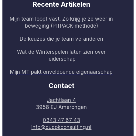
Recente Artikelen
Mijn team loopt vast. Zo krijg je ze weer in
beweging (PITPACK-methode)
De keuzes die je team veranderen
Wat de Winterspelen laten zien over
leiderschap
Mijn MT pakt onvoldoende eigenaarschap
Contact
Jachtlaan 4
3958 EJ Amerongen
0343 47 67 43
info@dudokconsulting.nl