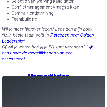
Selectie van werving kandidaten
Conflictmanagement vraagstukken
Communicatietraining
Teambuilding
Wil je meer hierover lezen? Lees dan mijn boek
“Mijn beste team ooit! In
7 stappen naar Golden
Leadership
“.
Of wil je weten hoe jij je EQ kunt verhogen?
Kijk
eens naar de mogelijkheden van een
assessment
.
Meer artikelen