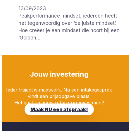
13/09/2023
Peakperformance mindset, iedereen heeft
het tegenwoordig over ‘de juiste mindset’.
Hoe creëer je een mindset die hoort bij een
‘Golden…
Jouw investering
Ieder traject is maatwerk. Na een intakegesprek
vindt een prijsopgave plaats.
Het gaat om jouw return-on-investment!
Maak NU een afspraak!