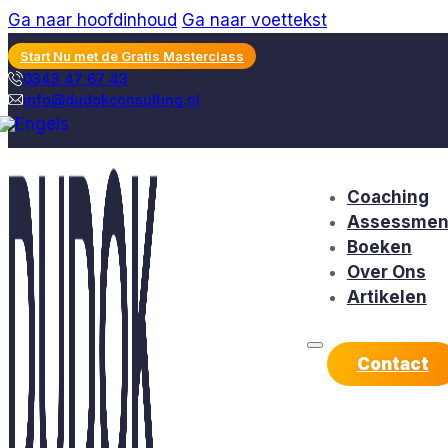
Ga naar hoofdinhoud
Ga naar voettekst
Start Nu met de Gratis Masterclass
0343 47 67 43
info@dudokconsulting.nl
Coaching
Assessmen
Boeken
Over Ons
Artikelen
Contact