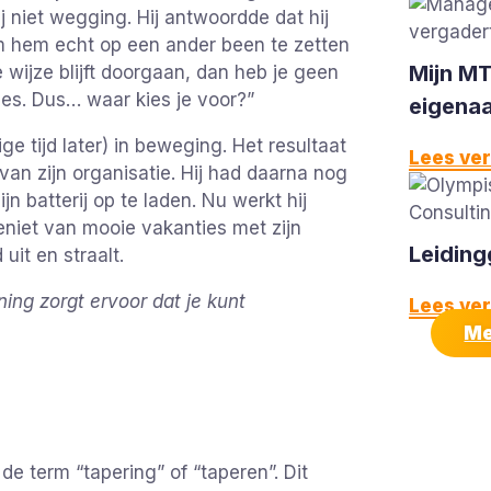
 niet wegging. Hij antwoordde dat hij
om hem echt op een ander been te zetten
Mijn M
ze wijze blijft doorgaan, dan heb je geen
jes. Dus… waar kies je voor?”
eigena
e tijd later) in beweging. Het resultaat
Lees ve
n zijn organisatie. Hij had daarna nog
jn batterij op te laden. Nu werkt hij
geniet van mooie vakanties met zijn
Leiding
 uit en straalt.
ng zorgt ervoor dat je kunt
Lees ve
Me
 term “tapering” of “taperen”. Dit