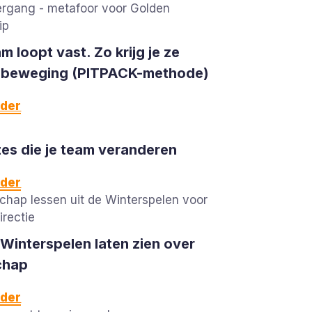
m loopt vast. Zo krijg je ze
n beweging (PITPACK-methode)
rder
es die je team veranderen
rder
Winterspelen laten zien over
chap
rder