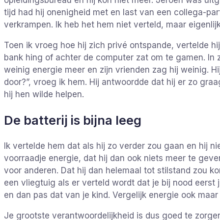
opleidingsbureau en hij kon niet meer. Jeroen was uitge
tijd had hij onenigheid met en last van een collega-p
verkrampen. Ik heb het hem niet verteld, maar eigenlijk
Toen ik vroeg hoe hij zich privé ontspande, vertelde hi
bank hing of achter de computer zat om te gamen. In z
weinig energie meer en zijn vrienden zag hij weinig. 
door?”, vroeg ik hem. Hij antwoordde dat hij er zo gra
hij hen wilde helpen.
De batterij is bijna leeg
Ik vertelde hem dat als hij zo verder zou gaan en hij 
voorraadje energie, dat hij dan ook niets meer te gev
voor anderen. Dat hij dan helemaal tot stilstand zou k
een vliegtuig als er verteld wordt dat je bij nood eer
en dan pas dat van je kind. Vergelijk energie ook maar m
Je grootste verantwoordelijkheid is dus goed te zorgen