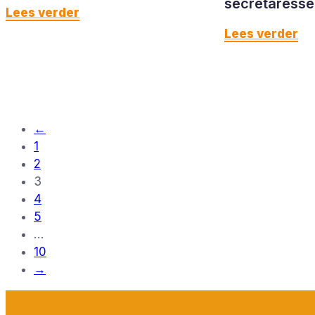
secretaresse
Lees verder
Lees verder
←
1
2
3
4
5
…
10
→