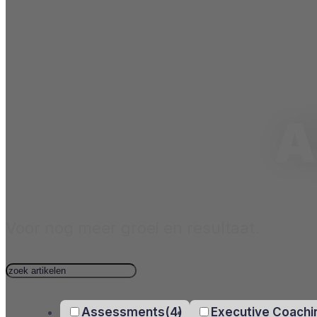
A
Voor nog meer groei en resultaat.
Assessments
(4)
Executive Coachi