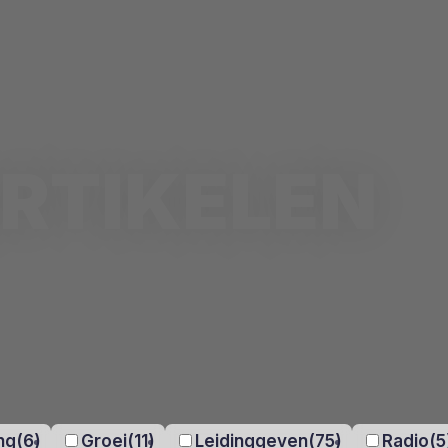
RTIKELEN
ng
(6)
Groei
(11)
Leidinggeven
(75)
Radio
(5