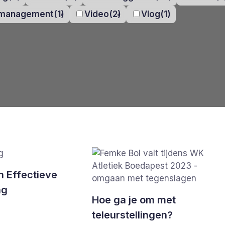
smanagement
(1)
Video
(2)
Vlog
(1)
n Effectieve
ng
Hoe ga je om met
teleurstellingen?