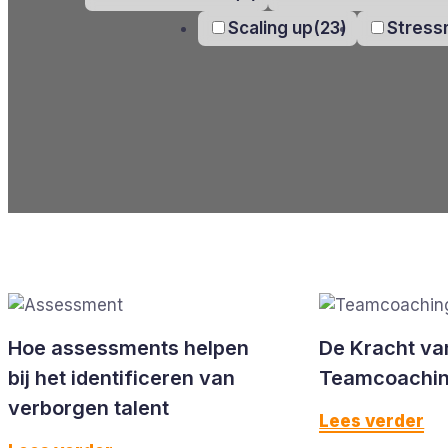
Scaling up
(23)
Stres
Hoe assessments helpen
De Kracht va
bij het identificeren van
Teamcoachi
verborgen talent
Lees verder