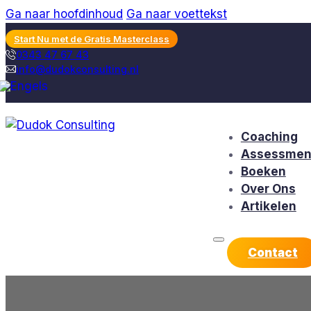
Ga naar hoofdinhoud
Ga naar voettekst
Start Nu met de Gratis Masterclass
0343 47 67 43
info@dudokconsulting.nl
Coaching
Assessmen
Boeken
Over Ons
Artikelen
Contact